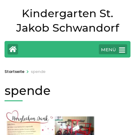
Zum
Kindergarten St.
Inhalt
springen
Jakob Schwandorf
(Eingabetaste
drücken)
MENÜ
>
Startseite
spende
spende