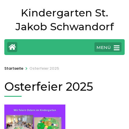
Zum
Kindergarten St.
Inhalt
springen
Jakob Schwandorf
(Eingabetaste
drücken)
MENÜ
>
Startseite
Osterfeier 2025
Osterfeier 2025