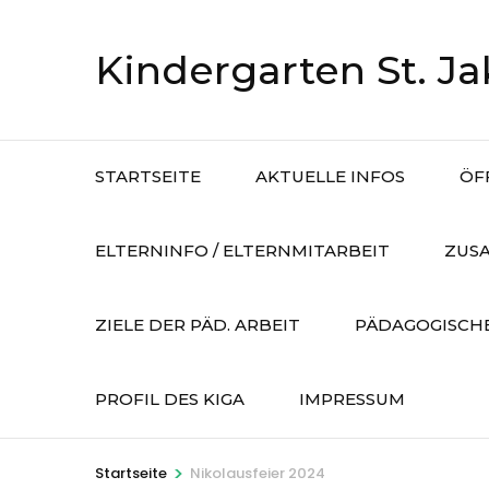
Zum
Inhalt
Kindergarten St. J
springen
(Eingabetaste
drücken)
STARTSEITE
AKTUELLE INFOS
ÖF
ELTERNINFO / ELTERNMITARBEIT
ZUS
ZIELE DER PÄD. ARBEIT
PÄDAGOGISCH
PROFIL DES KIGA
IMPRESSUM
>
Startseite
Nikolausfeier 2024