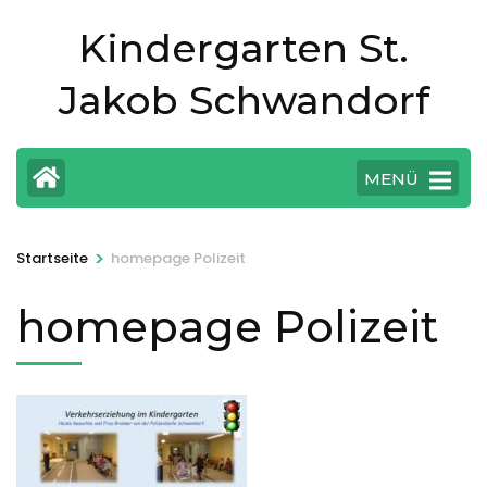
Zum
Kindergarten St.
Inhalt
springen
Jakob Schwandorf
(Eingabetaste
drücken)
MENÜ
>
Startseite
homepage Polizeit
homepage Polizeit