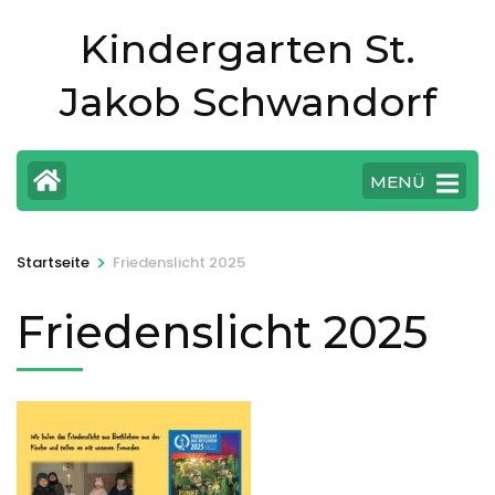
Zum
Kindergarten St.
Inhalt
springen
Jakob Schwandorf
(Eingabetaste
drücken)
MENÜ
>
Startseite
Friedenslicht 2025
Friedenslicht 2025