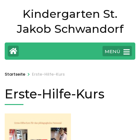
Zum
Kindergarten St.
Inhalt
springen
Jakob Schwandorf
(Eingabetaste
drücken)
MENÜ
>
Startseite
Erste-Hilfe-Kurs
Erste-Hilfe-Kurs