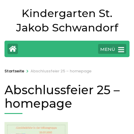
Zum
Kindergarten St.
Inhalt
springen
Jakob Schwandorf
(Eingabetaste
drücken)
MENÜ
>
Startseite
Abschlussfeier 25 – homepage
Abschlussfeier 25 –
homepage